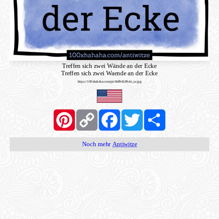
Treffen sich zwei Wände an der Ecke
Treffen sich zwei Waende an der Ecke
https://100xhahaha.com/pic!fe8942d9-de_ss.jpg
Pinterest
Copy
Facebook
Twitter
Share
Link
Noch mehr
Antiwitze