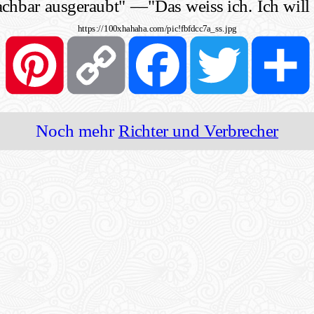
achbar ausgeraubt"
—
"Das weiss ich. Ich will
https://100xhahaha.com/pic!fbfdcc7a_ss.jpg
Pinterest
Copy
Facebook
Twitter
Link
Noch mehr
Richter und Verbrecher