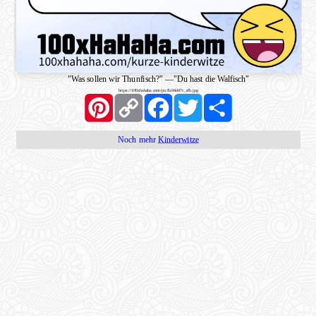
"Was sollen wir Thunfisch?"
—
"Du hast die Walfisch"
https://100xhahaha.com/pic!fa94d47c_sfb.jpg
Pinterest
Copy
Facebook
Twitter
Share
Link
Noch mehr
Kinderwitze