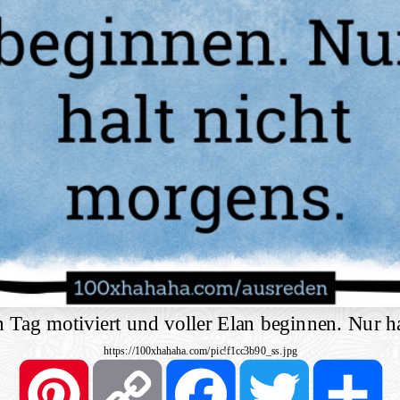
n Tag motiviert und voller Elan beginnen. Nur h
https://100xhahaha.com/pic!f1cc3b90_ss.jpg
Pinterest
Copy
Facebook
Twitter
S
Link