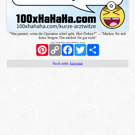
"Was passiert, wenn die Operation schief geht, Herr Doktor?"
—
"Machen Sie sich
keine Sorgen. Das merken Sie gar nicht"
https://100xhahaha.com/pic!f0da73f2_sfb.jpg
Pinterest
Copy
Facebook
Twitter
Share
Link
Noch mehr
Arztwitze