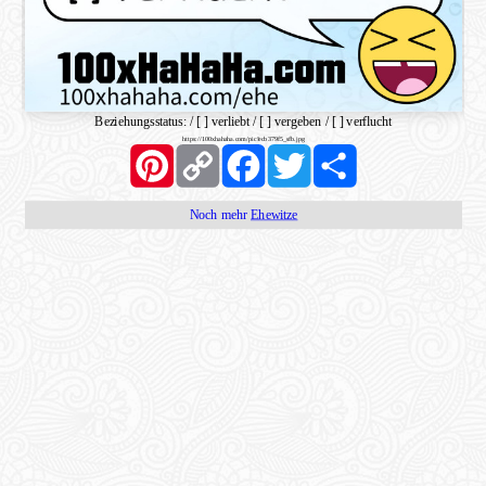
Beziehungsstatus: / [ ] verliebt / [ ] vergeben / [ ] verflucht
https://100xhahaha.com/pic!ecb379f5_sfb.jpg
Pinterest
Copy
Facebook
Twitter
Share
Link
Noch mehr
Ehewitze