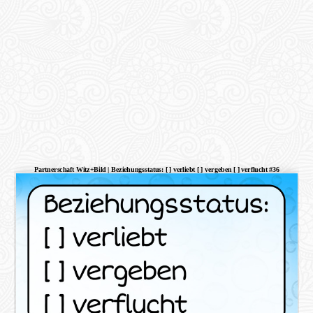
Partnerschaft Witz+Bild | Beziehungsstatus: [ ] verliebt [ ] vergeben [ ] verflucht #36