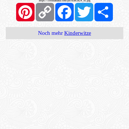
https://100xhahaha.com/pic!e3ec3e24_ss.jpg
Pinterest
Copy
Facebook
Twitter
Share
Link
Noch mehr
Kinderwitze