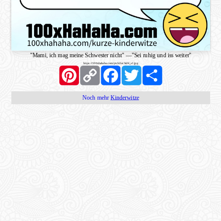
"Mami, ich mag meine Schwester nicht"
—
"Sei ruhig und iss weiter"
https://100xhahaha.com/pic!e3ec3e24_sf.jpg
Pinterest
Copy
Facebook
Twitter
Share
Link
Noch mehr
Kinderwitze