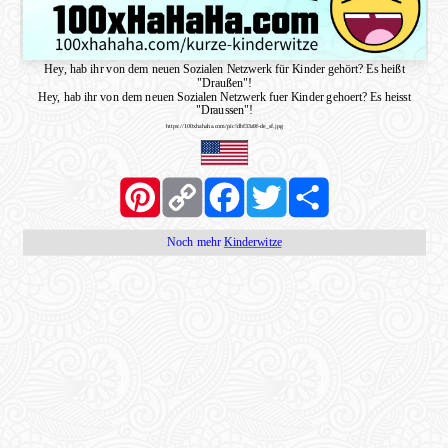
Hey, hab ihr von dem neuen Sozialen Netzwerk für Kinder gehört? Es heißt
"Draußen"!
Hey, hab ihr von dem neuen Sozialen Netzwerk fuer Kinder gehoert? Es heisst
"Draussen"!
https://100xhahaha.com/pic!dbf33a9f-de_sf.jpg
Pinterest
Copy
Facebook
Twitter
Share
Link
Noch mehr
Kinderwitze