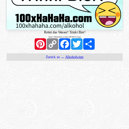
Rettet das Wasser! Trinkt Bier!
https://100xhahaha.com/pic!d9130a7f_sf.jpg
Pinterest
Copy
Facebook
Twitter
Share
Link
Zurück zu →
Alkoholwitze