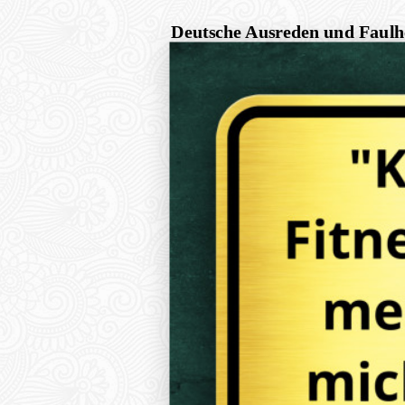
Deutsche Ausreden und Faulhe