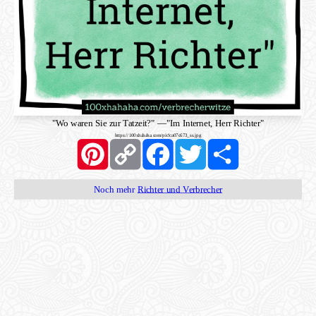
"Wo waren Sie zur Tatzeit?"
—
"Im Internet, Herr Richter"
https://100xhahaha.com/pic!ca07c673_ss.jpg
Pinterest
Copy
Facebook
Twitter
Share
Link
Noch mehr
Richter und Verbrecher