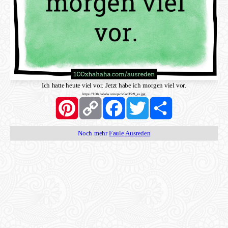
Ich hatte heute viel vor. Jetzt habe ich morgen viel vor.
https://100xhahaha.com/pic!c0ad35d9_ss.jpg
Pinterest
Copy
Facebook
Twitter
Share
Link
Noch mehr
Faule Ausreden