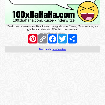
Zwei Clowns essen einen Kannibalen. Da sagt der eine Clown, "Moment mal, ich
glaube wir haben den Witz falsch verstanden"
https://100xhahaha.com/pic!bcfea834_sf.jpg
Pinterest
Copy
Facebook
Twitter
Share
Link
Noch mehr
Kinderwitze