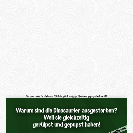
German jokes for children: Weil sie gleichzeitig gerülpst und gepupst haben #91