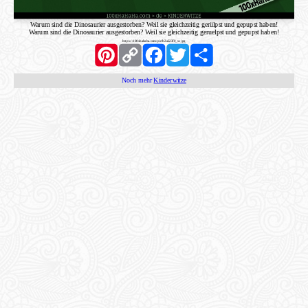
Warum sind die Dinosaurier ausgestorben? Weil sie gleichzeitig gerülpst und gepupst haben!
Warum sind die Dinosaurier ausgestorben? Weil sie gleichzeitig geruelpst und gepupst haben!
https://100xhahaha.com/pic!b2a223f0_st.jpg
Pinterest
Copy
Facebook
Twitter
Share
Link
Noch mehr
Kinderwitze