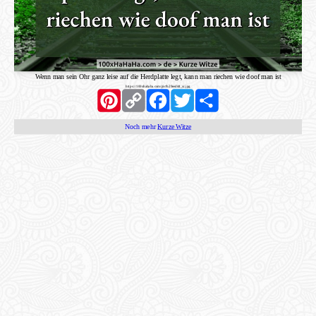
Wenn man sein Ohr ganz leise auf die Herdplatte legt, kann man riechen wie doof man ist
https://100xhahaha.com/pic!b29eed44_sr.jpg
Pinterest
Copy
Facebook
Twitter
Share
Link
Noch mehr
Kurze Witze