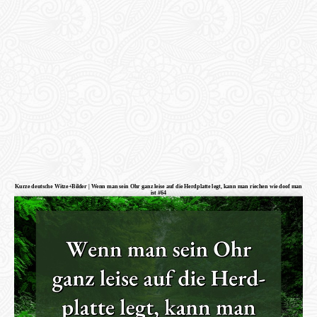
Kurze deutsche Witze+Bilder | Wenn man sein Ohr ganz leise auf die Herdplatte legt, kann man riechen wie doof man
ist #64