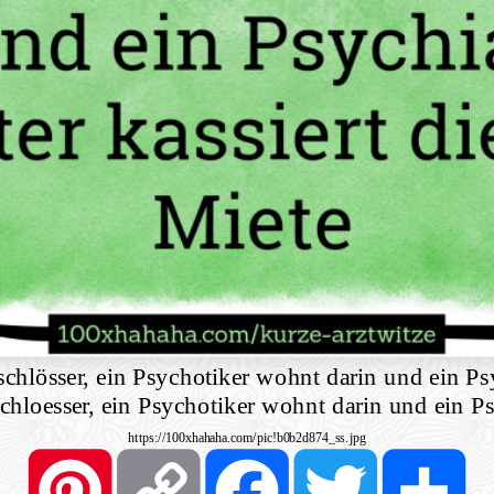
chlösser, ein Psychotiker wohnt darin und ein Psy
chloesser, ein Psychotiker wohnt darin und ein Psy
https://100xhahaha.com/pic!b0b2d874_ss.jpg
Pinterest
Copy
Facebook
Twitter
Sh
Link