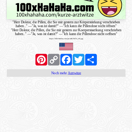
"Herr Doktor, die Pillen, die Sie mir gestern zur Körperstärkung verschrieben
haben.."
—
"Ja, was ist damit?"
—
"Ich kann die Pillendose nicht öffnen"
"Herr Doktor, die Pillen, die Sie mir gestern zur Koerperstaerkung verschrieben
haben.."
—
"Ja, was ist damit?"
—
"Ich kann die Pillendose nicht oeffnen"
https://100xhahaha.com/pic!adb59c76_sfb.jpg
Pinterest
Copy
Facebook
Twitter
Share
Link
Noch mehr
Arztwitze