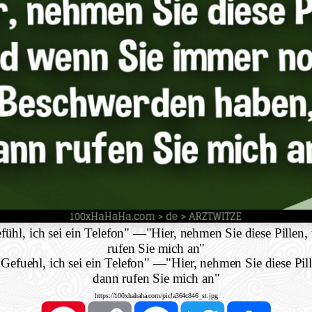
fühl, ich sei ein Telefon"
—
"Hier, nehmen Sie diese Pille
rufen Sie mich an"
 Gefuehl, ich sei ein Telefon"
—
"Hier, nehmen Sie diese Pi
dann rufen Sie mich an"
https://100xhahaha.com/pic!a364c846_st.jpg
Pinterest
Copy
Facebook
Twitter
Share