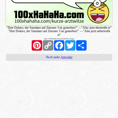
"Herr Doktor, der Simulant auf Zimmer 3 ist gestorben!"
—
"Also jetzt übertreibt er"
"Herr Doktor, der Simulant auf Zimmer 3 ist gestorben!"
—
"Also jetzt uebertreibt
er"
https://100xhahaha.com/pic!a2c6e976_sfb.jpg
Pinterest
Copy
Facebook
Twitter
Share
Link
Noch mehr
Arztwitze