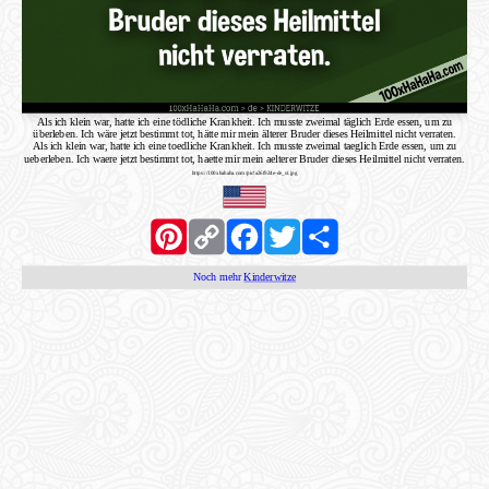
Als ich klein war, hatte ich eine tödliche Krankheit. Ich musste zweimal täglich Erde essen, um zu
überleben. Ich wäre jetzt bestimmt tot, hätte mir mein älterer Bruder dieses Heilmittel nicht verraten.
Als ich klein war, hatte ich eine toedliche Krankheit. Ich musste zweimal taeglich Erde essen, um zu
ueberleben. Ich waere jetzt bestimmt tot, haette mir mein aelterer Bruder dieses Heilmittel nicht verraten.
https://100xhahaha.com/pic!a26f924e-de_st.jpg
Pinterest
Copy
Facebook
Twitter
Share
Link
Noch mehr
Kinderwitze