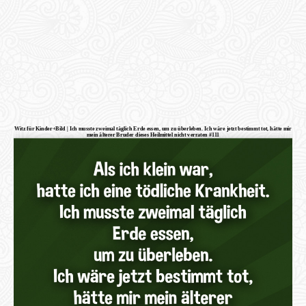
Witz für Kinder+Bild | Ich musste zweimal täglich Erde essen, um zu überleben. Ich wäre jetzt bestimmt tot, hätte mir
mein älterer Bruder dieses Heilmittel nicht verraten #111