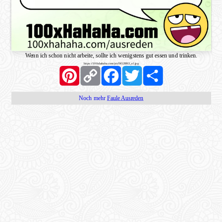
Wenn ich schon nicht arbeite, sollte ich wenigstens gut essen und trinken.
https://100xhahaha.com/pic!9f128f63_sf.jpg
Pinterest
Copy
Facebook
Twitter
Share
Link
Noch mehr
Faule Ausreden