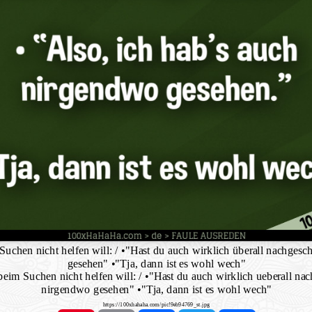
chen nicht helfen will: / •"Hast du auch wirklich überall nachgesc
gesehen" •"Tja, dann ist es wohl wech"
im Suchen nicht helfen will: / •"Hast du auch wirklich ueberall nac
nirgendwo gesehen" •"Tja, dann ist es wohl wech"
https://100xhahaha.com/pic!9eb94769_st.jpg