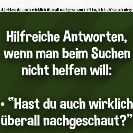
d | +Hast du auch wirklich überall nachgeschaut? +Also, ich hab's auch nirg