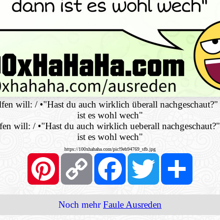
en will: / •"Hast du auch wirklich überall nachgeschaut?"
ist es wohl wech"
n will: / •"Hast du auch wirklich ueberall nachgeschaut?
ist es wohl wech"
https://100xhahaha.com/pic!9eb94769_sfb.jpg
Pinterest
Copy
Facebook
Twitter
Share
Link
Noch mehr
Faule Ausreden