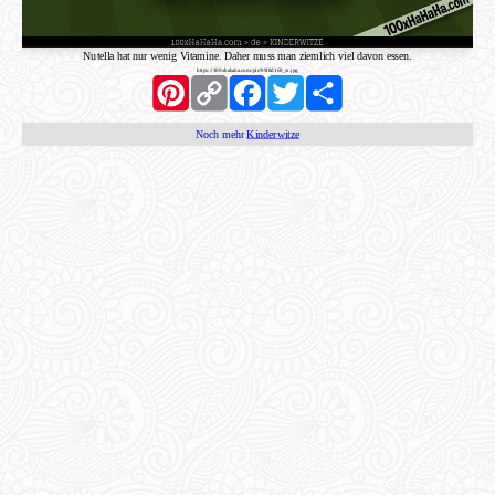
Nutella hat nur wenig Vitamine. Daher muss man ziemlich viel davon essen.
https://100xhahaha.com/pic!99f8d169_st.jpg
Pinterest
Copy
Facebook
Twitter
Share
Link
Noch mehr
Kinderwitze