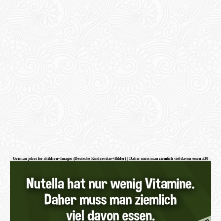
German jokes for children+Images (Deutsche Kinderwitze+Bilder) | Daher muss man ziemlich viel davon essen #30