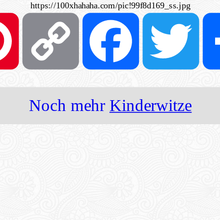
https://100xhahaha.com/pic!99f8d169_ss.jpg
Pinterest
Copy
Facebook
Twi
Link
Noch mehr
Kinderwitze