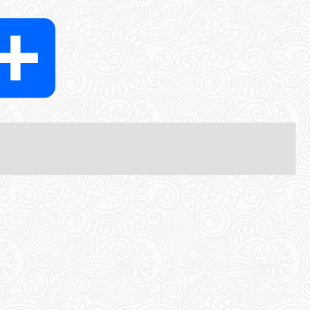
tter
Share