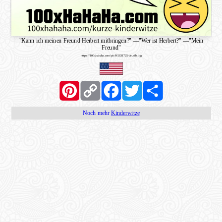
"Kann ich meinen Freund Herbert mitbringen?"
—
"Wer ist Herbert?"
—
"Mein
Freund"
https://100xhahaha.com/pic!95831725-de_sfb.jpg
Pinterest
Copy
Facebook
Twitter
Share
Link
Noch mehr
Kinderwitze