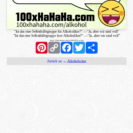
"Ist das eine Selbsthilfegruppe für Alkoholiker?"
—
"Ja, aber wir sind voll"
"Ist das eine Selbsthilfegruppe fuer Alkoholiker?"
—
"Ja, aber wir sind voll"
https://100xhahaha.com/pic!9420375b_sf.jpg
Pinterest
Copy
Facebook
Twitter
Share
Link
Zurück zu →
Alkoholwitze