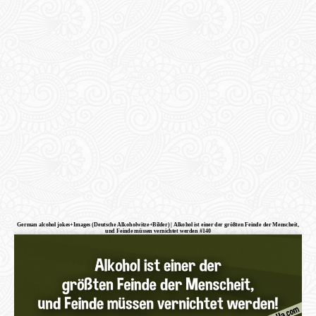
German alcohol jokes+Images (Deutsche Alkoholwitze+Bilder) | Alkohol ist einer der größten Feinde der Menscheit,
und Feinde müssen vernichtet werden #140