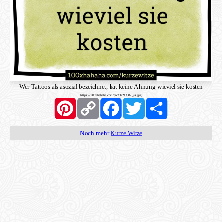
Wer Tattoos als asozial bezeichnet, hat keine Ahnung wieviel sie kosten
https://100xhahaha.com/pic!8b21f582_ss.jpg
Pinterest
Copy
Facebook
Twitter
Share
Link
Noch mehr
Kurze Witze