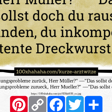
ehungsprobleme zurück, Herr Müller?"
—
"Das sollst 
hungsprobleme zurueck, Herr Mueller?"
—
"Das solls
https://100xhahaha.com/pic!838ab930_ss.jpg
Pinterest
Copy
Facebook
Twitter
Shar
Link