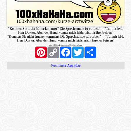
"Konnten Sie nicht früher kommen? Die Sprechstunde ist vorbei."
—
"Tut mir leid,
Herr Doktor. Aber der Hund konnte mich leider nicht früher beißen"
"Konnten Sie nicht frueher kommen? Die Sprechstunde ist vorbei."
—
"Tut mir leid,
Herr Doktor. Aber der Hund konnte mich leider nicht frueher beissen"
https://100xhahaha.com/pic!83446cf1_sfb.jpg
Pinterest
Copy
Facebook
Twitter
Share
Link
Noch mehr
Arztwitze