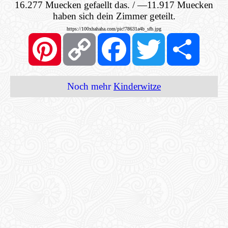
16.277 Muecken gefaellt das. / —11.917 Muecken
haben sich dein Zimmer geteilt.
https://100xhahaha.com/pic!78631a4b_sfb.jpg
Pinterest
Copy
Facebook
Twitter
Share
Link
Noch mehr
Kinderwitze