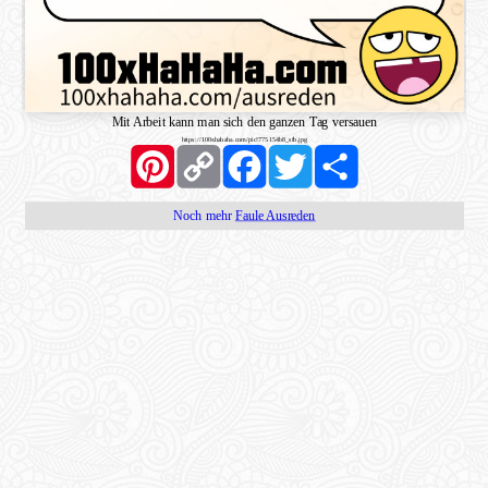
Mit Arbeit kann man sich den ganzen Tag versauen
https://100xhahaha.com/pic!775154b8_sfb.jpg
Pinterest
Copy
Facebook
Twitter
Share
Link
Noch mehr
Faule Ausreden