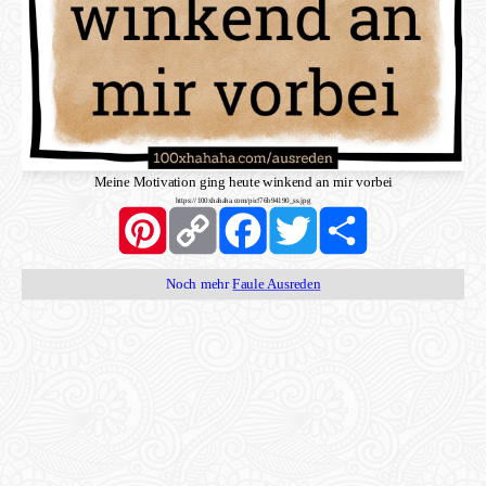
Meine Motivation ging heute winkend an mir vorbei
https://100xhahaha.com/pic!76b94190_ss.jpg
Pinterest
Copy
Facebook
Twitter
Share
Link
Noch mehr
Faule Ausreden