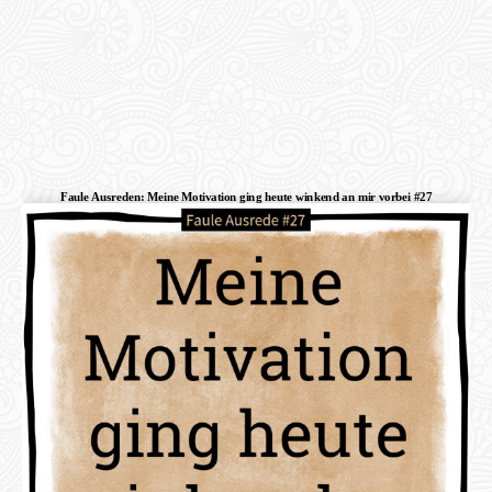
Faule Ausreden: Meine Motivation ging heute winkend an mir vorbei #27