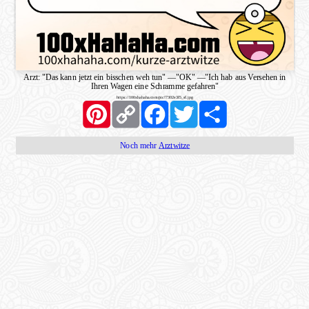
Arzt: "Das kann jetzt ein bisschen weh tun"
—
"OK"
—
"Ich hab aus Versehen in
Ihren Wagen eine Schramme gefahren"
https://100xhahaha.com/pic!7302e3f5_sf.jpg
Pinterest
Copy
Facebook
Twitter
Share
Link
Noch mehr
Arztwitze