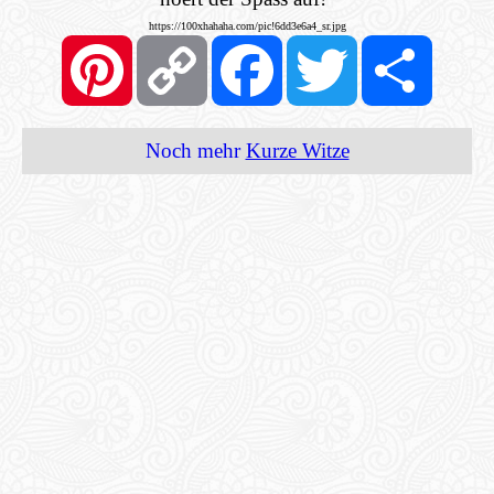
https://100xhahaha.com/pic!6dd3e6a4_sr.jpg
Pinterest
Copy
Facebook
Twitter
Share
Link
Noch mehr
Kurze Witze