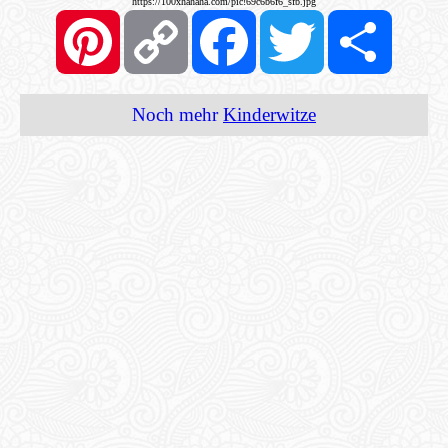
https://100xhahaha.com/pic!69c6b6f6_sfb.jpg
Pinterest
Copy
Facebook
Twitter
Share
Link
Noch mehr
Kinderwitze