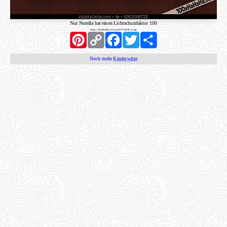
Nur Nutella hat einen Lichtschutzfaktor 100
https://100xhahaha.com/pic!627a0cbd_st.jpg
Pinterest
Copy
Facebook
Twitter
Share
Link
Noch mehr
Kinderwitze