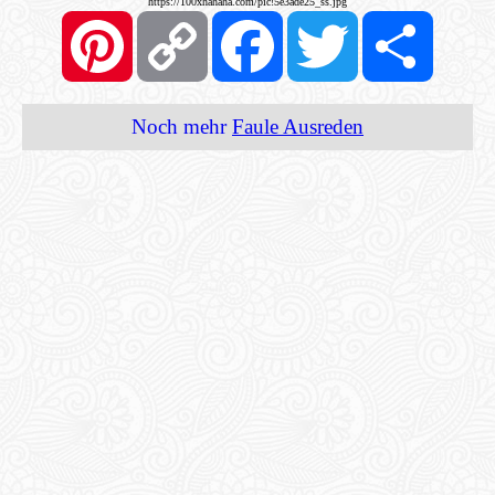
https://100xhahaha.com/pic!5e3ade25_ss.jpg
Pinterest
Copy
Facebook
Twitter
Share
Link
Noch mehr
Faule Ausreden