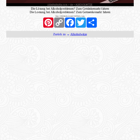
Die Lösung bei Alkoholproblemen? Zum Getränkemarkt fahren
Die Loesung bei Alkoholproblemen? Zum Getraenkemarkt fahren
https://100xhahaha.com/pic!5b5585a6_st.jpg
Pinterest
Copy
Facebook
Twitter
Share
Link
Zurück zu →
Alkoholwitze