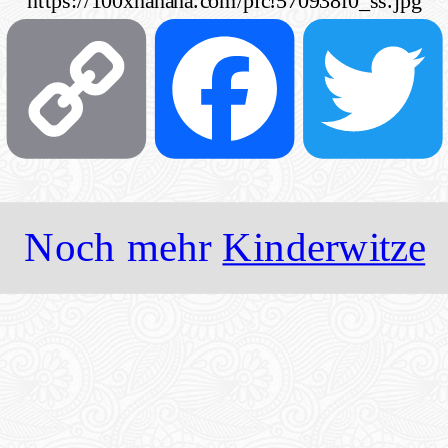
https://100xhahaha.com/pic!570938f0_ss.jpg
Pinterest
Copy
Faceboo
Link
Noch mehr
Kinderwitze