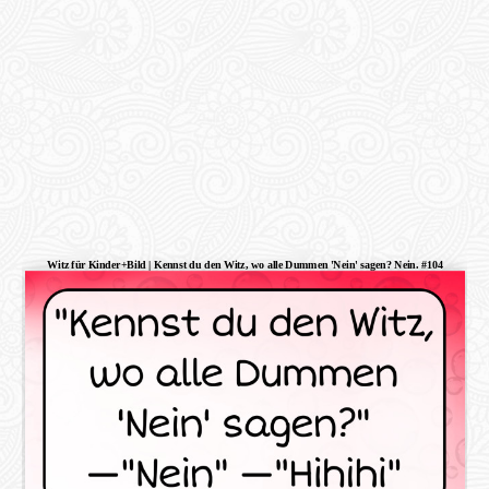
Witz für Kinder+Bild | Kennst du den Witz, wo alle Dummen 'Nein' sagen? Nein. #104