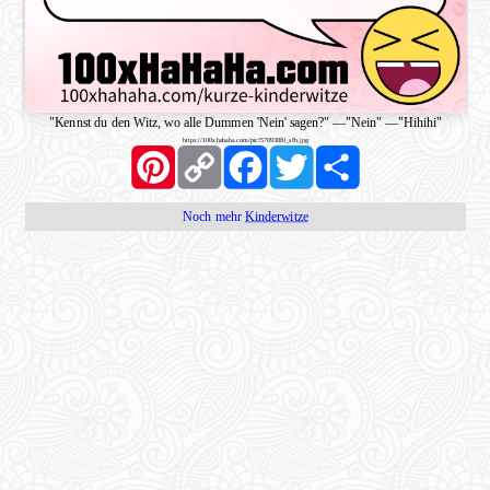
"Kennst du den Witz, wo alle Dummen 'Nein' sagen?"
—
"Nein"
—
"Hihihi"
https://100xhahaha.com/pic!570938f0_sfb.jpg
Pinterest
Copy
Facebook
Twitter
Share
Link
Noch mehr
Kinderwitze