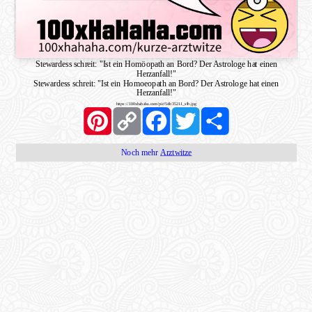
Stewardess schreit: "Ist ein Homöopath an Bord? Der Astrologe hat einen
Herzanfall!"
Stewardess schreit: "Ist ein Homoeopath an Bord? Der Astrologe hat einen
Herzanfall!"
https://100xhahaha.com/pic!54b35211_sfb.jpg
Pinterest
Copy
Facebook
Twitter
Share
Link
Noch mehr
Arztwitze