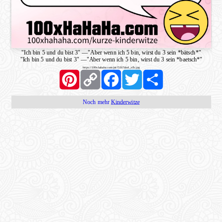
"Ich bin 5 und du bist 3"
—
"Aber wenn ich 5 bin, wirst du 3 sein *bätsch*"
"Ich bin 5 und du bist 3"
—
"Aber wenn ich 5 bin, wirst du 3 sein *baetsch*"
https://100xhahaha.com/pic!51b7dae1_sfb.jpg
Pinterest
Copy
Facebook
Twitter
Share
Link
Noch mehr
Kinderwitze