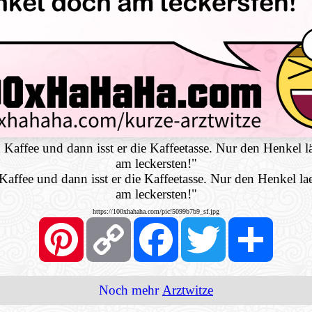
affee und dann isst er die Kaffeetasse. Nur den Henkel lä
am leckersten!"
ffee und dann isst er die Kaffeetasse. Nur den Henkel lae
am leckersten!"
https://100xhahaha.com/pic!5099b7b9_sf.jpg
Pinterest
Copy
Facebook
Twitter
Share
Link
Noch mehr
Arztwitze