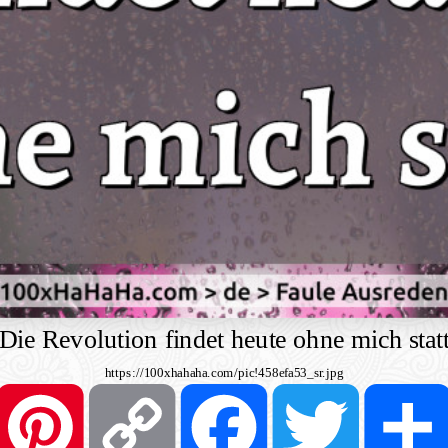
Die Revolution findet heute ohne mich stat
https://100xhahaha.com/pic!458efa53_sr.jpg
Pinterest
Copy
Facebook
Twitter
Link