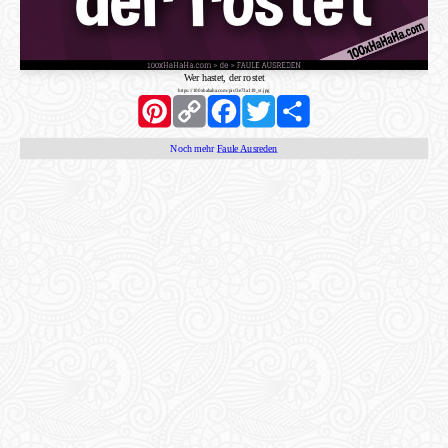
Wer hastet, der rostet
https://100xhahaha.com/pic!3e73a119_st.jpg
Pinterest
Copy
Facebook
Twitter
Share
Link
Noch mehr
Faule Ausreden