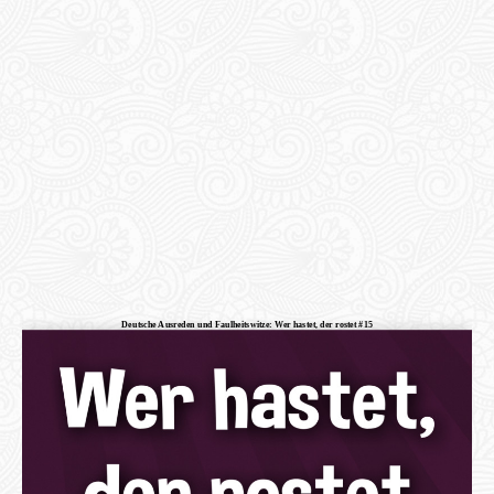
Deutsche Ausreden und Faulheitswitze: Wer hastet, der rostet #15