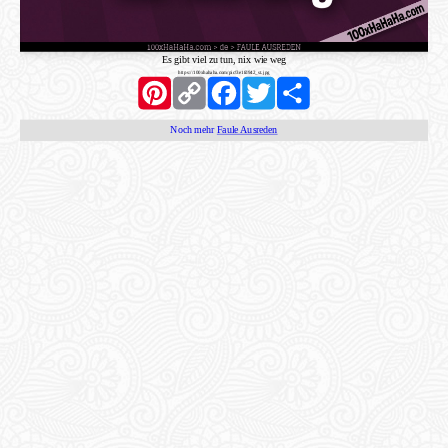
Es gibt viel zu tun, nix wie weg
https://100xhahaha.com/pic!3e1fd942_st.jpg
Pinterest
Copy
Facebook
Twitter
Share
Link
Noch mehr
Faule Ausreden