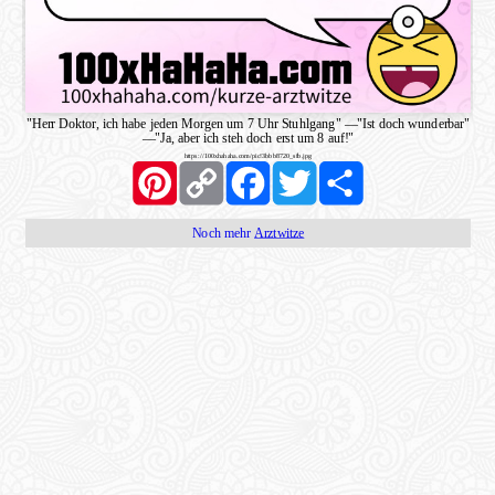
"Herr Doktor, ich habe jeden Morgen um 7 Uhr Stuhlgang"
—
"Ist doch wunderbar"
—
"Ja, aber ich steh doch erst um 8 auf!"
https://100xhahaha.com/pic!3bbb8720_sfb.jpg
Pinterest
Copy
Facebook
Twitter
Share
Link
Noch mehr
Arztwitze